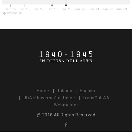
Home
Italiano
English
LIDA–Università di Udine
TransCultAA
Webmaster
@ 2018 All Rights Reserved